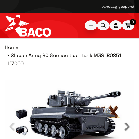
vandaag geopend van
0
Home
Sluban Army RC German tiger tank M38-B0851
#17000