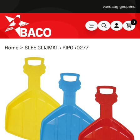
vandaag geopend van
0
Home
SLEE GLIJMAT • PIPO •0277