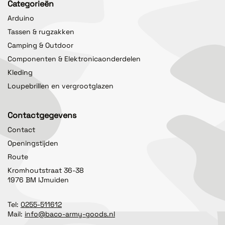
Categorieën
Arduino
Tassen & rugzakken
Camping & Outdoor
Componenten & Elektronicaonderdelen
Kleding
Loupebrillen en vergrootglazen
Contactgegevens
Contact
Openingstijden
Route
Kromhoutstraat 36-38
1976 BM IJmuiden
Tel:
0255-511612
Mail:
info@baco-army-goods.nl