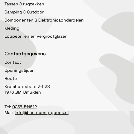
Tassen & rugzakken
Camping & Outdoor
Componenten & Elektronicaonderdelen
Kleding
Loupebrillen en vergrootglazen
Contactgegevens
Contact
Openingstijden
Route
Kromhoutstraat 36-38
1976 BM IJmuiden
Tel:
0255-511612
Mail:
info@baco-army-goods.nl