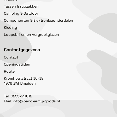
Tassen & rugzakken
Camping & Outdoor
Componenten & Elektronicaonderdelen
Kleding
Loupebrillen en vergrootglazen
Contactgegevens
Contact
Openingstijden
Route
Kromhoutstraat 36-38
1976 BM IJmuiden
Tel:
0255-511612
Mail:
info@baco-army-goods.nl