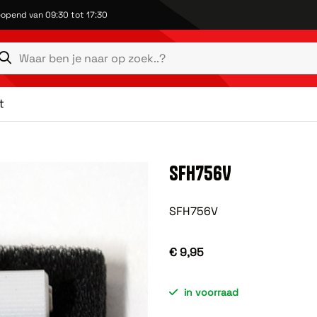
opend van 09:30 tot 17:30
t
SFH756V
SFH756V
€ 9,95
in voorraad