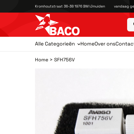
Kromhoutstraat 36-38 1976 BM IJmuiden
vandaag ge
Alle Categorieën
Home
Over ons
Contac
Home
SFH756V