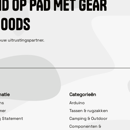
ID OP PAD MET GEAR
GOODS
ouw uitrustingspartner.
matie
Categorieën
ns
Arduino
imer
Tassen & rugzakken
y Statement
Camping & Outdoor
Componenten &