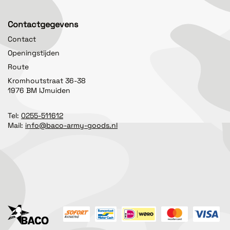
Contactgegevens
Contact
Openingstijden
Route
Kromhoutstraat 36-38
1976 BM IJmuiden
Tel:
0255-511612
Mail:
info@baco-army-goods.nl