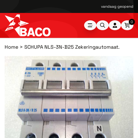
vandaag geopend van
0
Home
SCHUPA NLS-3N-B25 Zekeringautomaat.