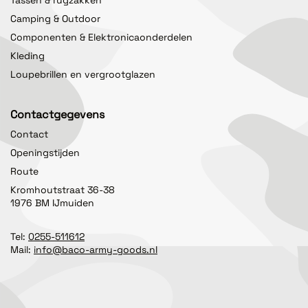
Tassen & rugzakken
Camping & Outdoor
Componenten & Elektronicaonderdelen
Kleding
Loupebrillen en vergrootglazen
Contactgegevens
Contact
Openingstijden
Route
Kromhoutstraat 36-38
1976 BM IJmuiden
Tel:
0255-511612
Mail:
info@baco-army-goods.nl