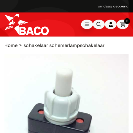
vandaag geopend van
0
Home
schakelaar schemerlampschakelaar