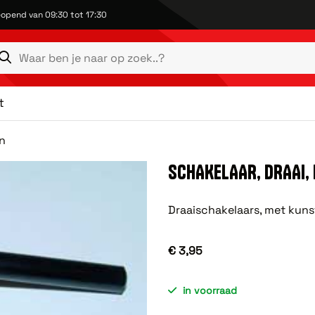
opend van 09:30 tot 17:30
t
en
SCHAKELAAR, DRAAI,
Draaischakelaars, met kuns
€ 3,95
in voorraad