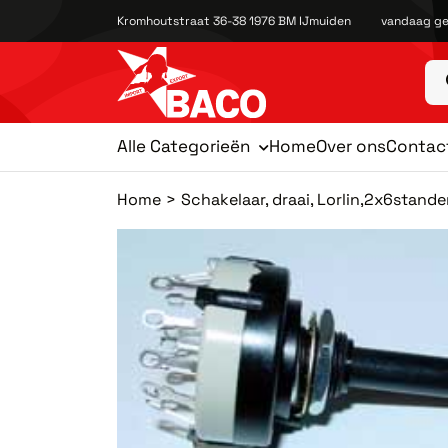
Kromhoutstraat 36-38 1976 BM IJmuiden
vandaag ge
Alle Categorieën
Home
Over ons
Contac
Home
Schakelaar, draai, Lorlin,2x6stand