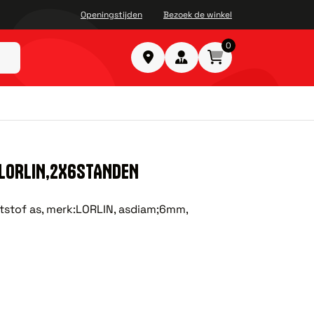
Openingstijden
Bezoek de winkel
0
 LORLIN,2X6STANDEN
tstof as, merk:LORLIN, asdiam;6mm,