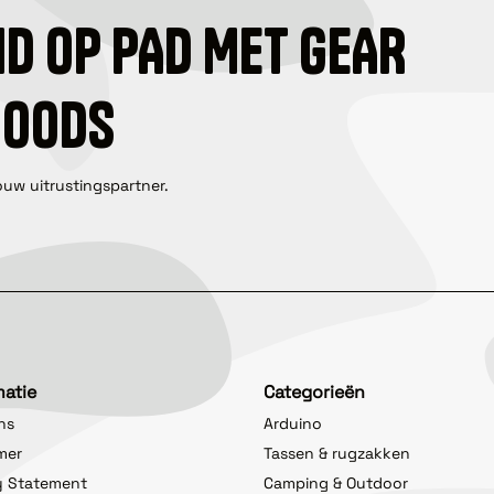
ID OP PAD MET GEAR
GOODS
ouw uitrustingspartner.
matie
Categorieën
ns
Arduino
imer
Tassen & rugzakken
y Statement
Camping & Outdoor