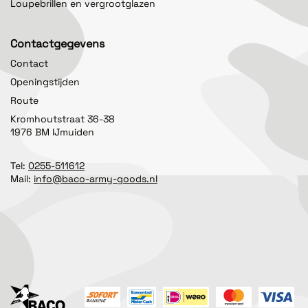
Loupebrillen en vergrootglazen
Contactgegevens
Contact
Openingstijden
Route
Kromhoutstraat 36-38
1976 BM IJmuiden
Tel:
0255-511612
Mail:
info@baco-army-goods.nl