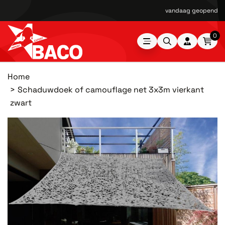
vandaag geopend van
0
Home
Schaduwdoek of camouflage net 3x3m vierkant
zwart