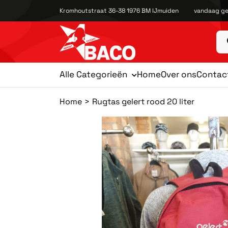
Kromhoutstraat 36-38 1976 BM IJmuiden
vandaag ge
Alle Categorieën
Home
Over ons
Contac
Home
Rugtas gelert rood 20 liter