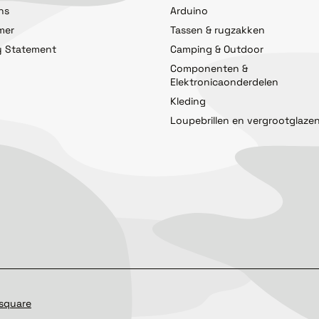
ns
Arduino
imer
Tassen & rugzakken
y Statement
Camping & Outdoor
Componenten &
Elektronicaonderdelen
Kleding
Loupebrillen en vergrootglaze
square