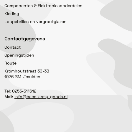
Componenten & Elektronicaonderdelen
Kleding
Loupebrillen en vergrootglazen
Contactgegevens
Contact
Openingstijden
Route
Kromhoutstraat 36-38
1976 BM IJmuiden
Tel:
0255-511612
Mail:
info@baco-army-goods.nl