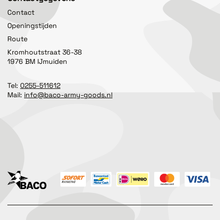
Contact
Openingstijden
Route
Kromhoutstraat 36-38
1976 BM IJmuiden
Tel:
0255-511612
Mail:
info@baco-army-goods.nl