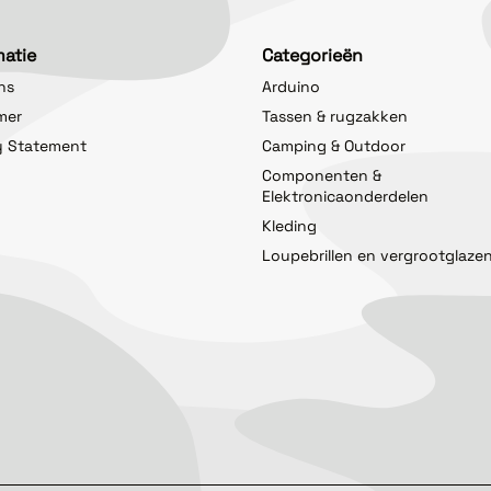
matie
Categorieën
ns
Arduino
imer
Tassen & rugzakken
y Statement
Camping & Outdoor
Componenten &
Elektronicaonderdelen
Kleding
Loupebrillen en vergrootglaze