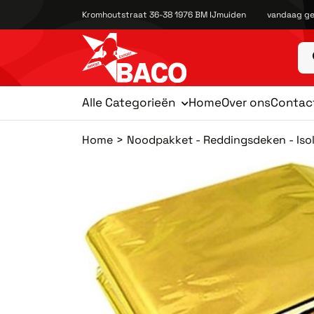
Kromhoutstraat 36-38 1976 BM IJmuiden
vandaag ge
Alle Categorieën
Home
Over ons
Contac
Home
Noodpakket - Reddingsdeken - Isole