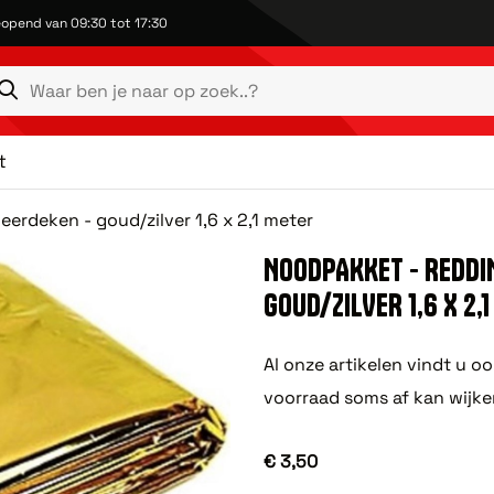
opend van 09:30 tot 17:30
t
erdeken - goud/zilver 1,6 x 2,1 meter
NOODPAKKET - REDDI
GOUD/ZILVER 1,6 X 2,
Al onze artikelen vindt u o
voorraad soms af kan wijke
€ 3,50