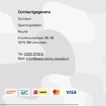
Contactgegevens
Contact
Openingstijden
Route
Kromhoutstraat 36-38
1976 BM IJmuiden
Tel:
0255-511612
n
Mail:
info@baco-army-goods.nl