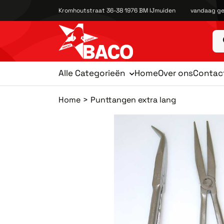
Kromhoutstraat 36-38 1976 BM IJmuiden
vandaag ge
Alle Categorieën
Home
Over ons
Contac
Home
Punttangen extra lang