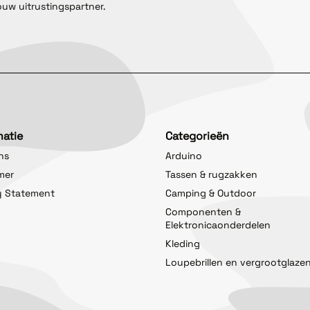
ouw uitrustingspartner.
matie
Categorieën
ns
Arduino
imer
Tassen & rugzakken
y Statement
Camping & Outdoor
Componenten &
Elektronicaonderdelen
Kleding
Loupebrillen en vergrootglaze