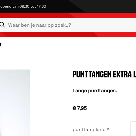
opend van 09:30 tot 17:30
t
PUNTTANGEN EXTRA 
Lange punttangen.
€ 7,95
punttang lang *