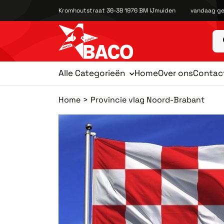
Kromhoutstraat 36-38 1976 BM IJmuiden
vandaag ge
Alle Categorieën
Home
Over ons
Contac
Home
Provincie vlag Noord-Brabant