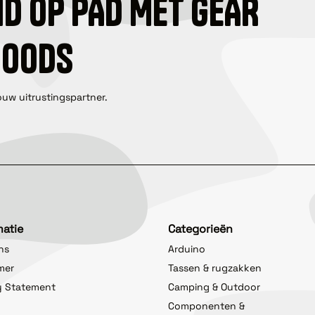
ID OP PAD MET GEAR
GOODS
ouw uitrustingspartner.
matie
Categorieën
ns
Arduino
imer
Tassen & rugzakken
y Statement
Camping & Outdoor
Componenten &