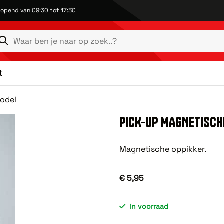
opend van 09:30 tot 17:30
t
model
PICK-UP MAGNETISCH
Magnetische oppikker.
€ 5,95
in voorraad