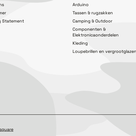
ns
Arduino
imer
Tassen & rugzakken
y Statement
Camping & Outdoor
Componenten &
Elektronicaonderdelen
Kleding
Loupebrillen en vergrootglaze
square