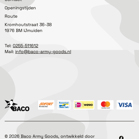
Openingstijden
Route
Kromhoutstraat 36-38
1976 BM IJmuiden
Tel:
0255-511612
Mail:
info@baco-army-goods.nl
©
2026
Baco Army Goods, ontwikkeld door