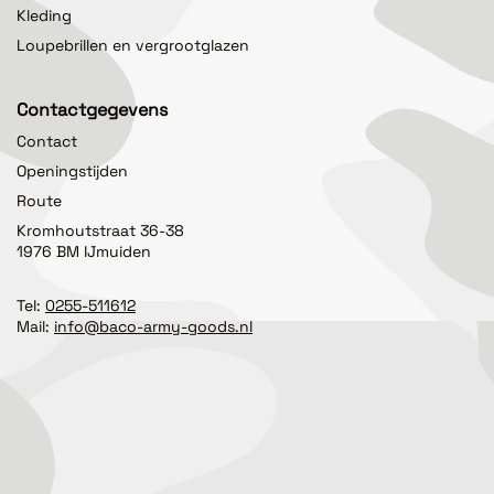
Kleding
Loupebrillen en vergrootglazen
Contactgegevens
Contact
Openingstijden
Route
Kromhoutstraat 36-38
1976 BM IJmuiden
Tel:
0255-511612
Mail:
info@baco-army-goods.nl