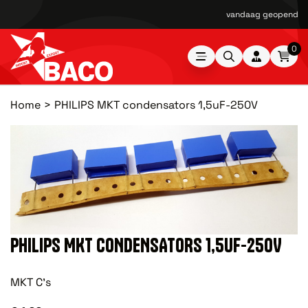
vandaag geopend van
0
Home
PHILIPS MKT condensators 1,5uF-250V
PHILIPS MKT CONDENSATORS 1,5UF-250V
MKT C's