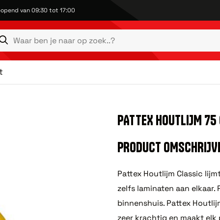
opend van 09:30 tot 17:00
t
PATTEX HOUTLIJM 75 
PRODUCT OMSCHRIJV
Pattex Houtlijm Classic lij
zelfs laminaten aan elkaar.
binnenshuis. Pattex Houtlijm
zeer krachtig en maakt elk