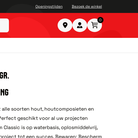
Openingstijden
Bezoek de winkel
0
GR.
ING
mt alle soorten hout, houtcomposieten en
 Perfect geschikt voor al uw projecten
 Classic is op waterbasis, oplosmiddelvrij,
 project tot een succes. Bewaren: Bescherm