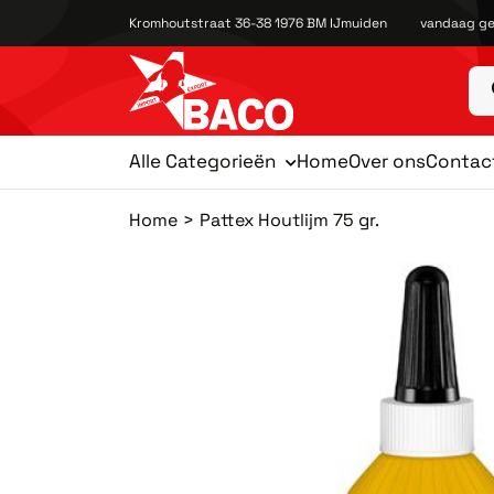
Kromhoutstraat 36-38 1976 BM IJmuiden
vandaag ge
Alle Categorieën
Home
Over ons
Contac
Home
Pattex Houtlijm 75 gr.