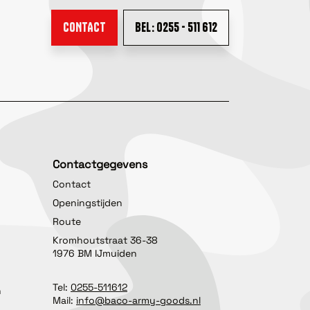
CONTACT
BEL: 0255 - 511 612
Contactgegevens
Contact
Openingstijden
Route
Kromhoutstraat 36-38
1976 BM IJmuiden
Tel:
0255-511612
n
Mail:
info@baco-army-goods.nl