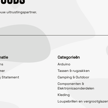
ouw uitrustingspartner.
matie
Categorieën
ns
Arduino
imer
Tassen & rugzakken
y Statement
Camping & Outdoor
Componenten &
Elektronicaonderdelen
Kleding
Loupebrillen en vergrootglaze