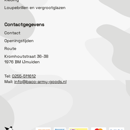
Loupebrillen en vergrootglazen
Contactgegevens
Contact
Openingstijden
Route
Kromhoutstraat 36-38
1976 BM IJmuiden
Tel:
0255-511612
Mail:
info@baco-army-goods.nl