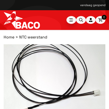
vandaag geopend van
0
Home
NTC weerstand