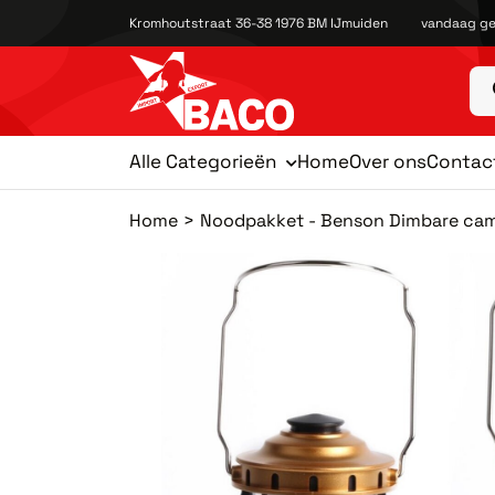
Kromhoutstraat 36-38 1976 BM IJmuiden
vandaag ge
Alle Categorieën
Home
Over ons
Contac
Home
Noodpakket - Benson Dimbare camp