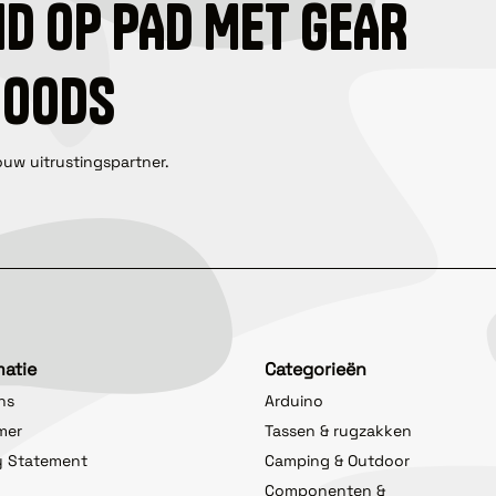
ID OP PAD MET GEAR
GOODS
ouw uitrustingspartner.
matie
Categorieën
ns
Arduino
imer
Tassen & rugzakken
y Statement
Camping & Outdoor
Componenten &