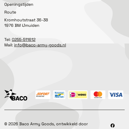
Openingstijden
Route
Kromhoutstraat 36-38
1976 BM IJmuiden
Tel:
0255-511612
Mail:
info@baco-army-goods.nl
©
2026
Baco Army Goods, ontwikkeld door