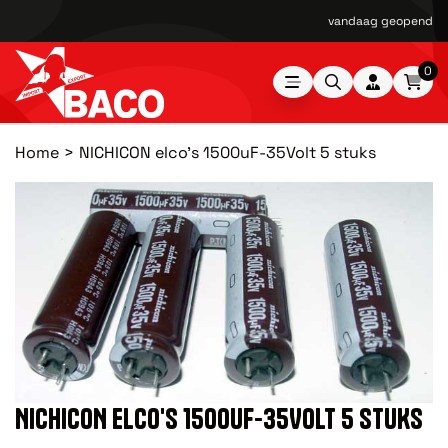
vandaag geopend van
0
Home
NICHICON elco's 1500uF-35Volt 5 stuks
NICHICON ELCO'S 1500UF-35VOLT 5 STUKS