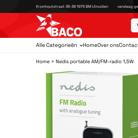
Kromhoutstraat 36-38 1976 BM IJmuiden
vandaag ge
Alle Categorieën
Home
Over ons
Contac
Home
Nedis portable AM/FM-radio 1,5W