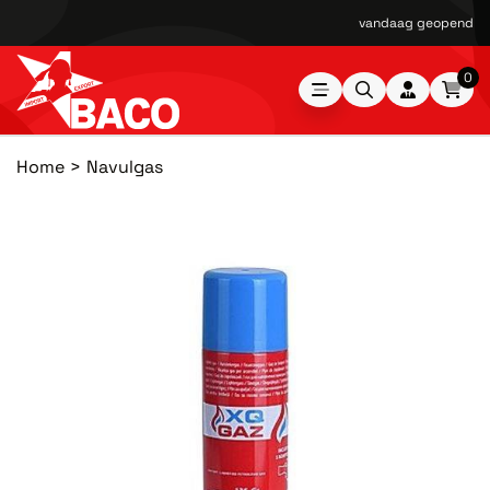
vandaag geopend van
0
Home
Navulgas