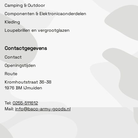
Camping & Outdoor
Componenten & Elektronicaonderdelen
Kleding
Loupebrillen en vergrootglazen
Contactgegevens
Contact
Openingstijden
Route
Kromhoutstraat 36-38
1976 BM IJmuiden
Tel:
0255-511612
Mail:
info@baco-army-goods.nl