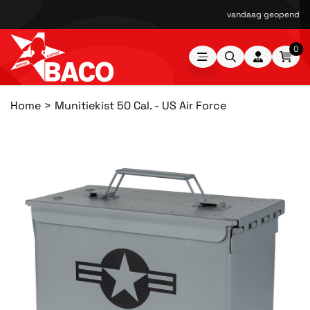
vandaag geopend van
0
Home
Munitiekist 50 Cal. - US Air Force