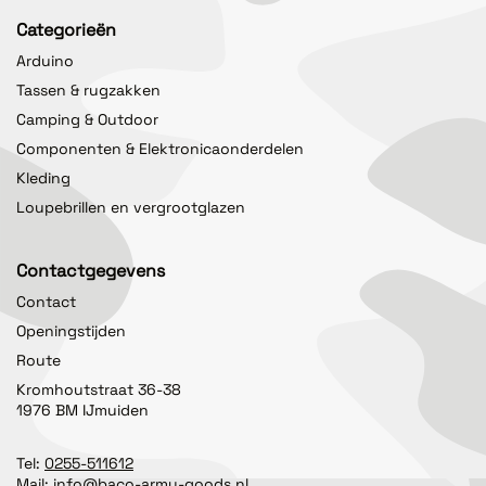
Categorieën
Arduino
Tassen & rugzakken
Camping & Outdoor
Componenten & Elektronicaonderdelen
Kleding
Loupebrillen en vergrootglazen
Contactgegevens
Contact
Openingstijden
Route
Kromhoutstraat 36-38
1976 BM IJmuiden
Tel:
0255-511612
Mail:
info@baco-army-goods.nl