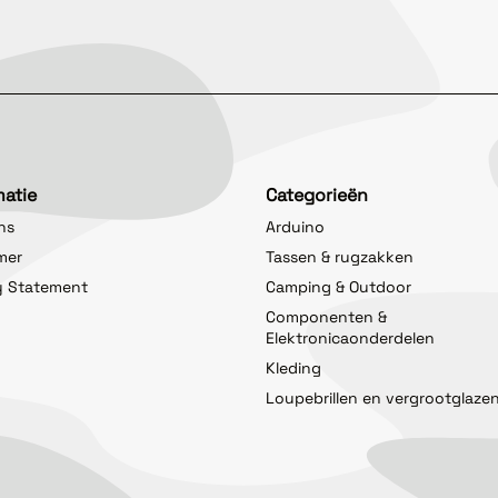
matie
Categorieën
ns
Arduino
imer
Tassen & rugzakken
y Statement
Camping & Outdoor
Componenten &
Elektronicaonderdelen
Kleding
Loupebrillen en vergrootglaze