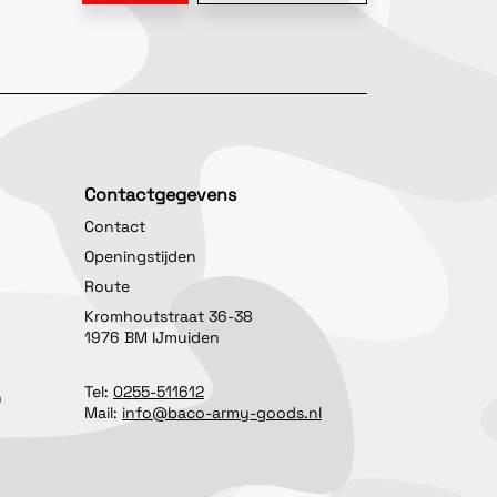
Contactgegevens
Contact
Openingstijden
Route
Kromhoutstraat 36-38
1976 BM IJmuiden
Tel:
0255-511612
n
Mail:
info@baco-army-goods.nl