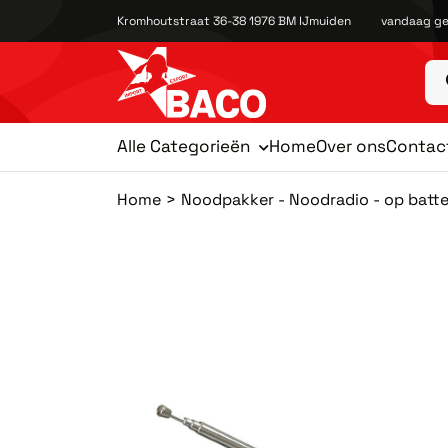
Kromhoutstraat 36-38 1976 BM IJmuiden
vandaag ge
Alle Categorieën
Home
Over ons
Contac
Home
Noodpakker - Noodradio - op batte