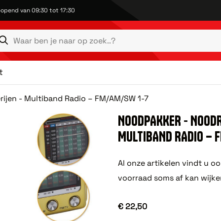
opend van 09:30 tot 17:30
t
rijen - Multiband Radio – FM/AM/SW 1-7
NOODPAKKER - NOODRA
MULTIBAND RADIO – 
Al onze artikelen vindt u o
voorraad soms af kan wijke
€ 22,50