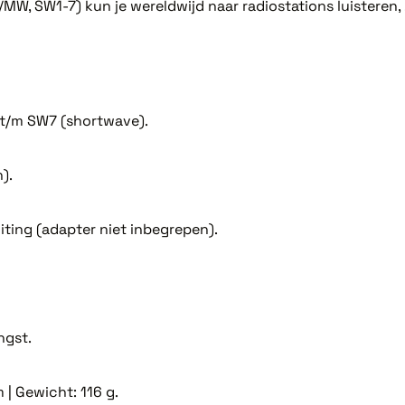
MW, SW1-7) kun je wereldwijd naar radiostations luisteren, 
t/m SW7 (shortwave).
).
iting (adapter niet inbegrepen).
ngst.
 | Gewicht: 116 g.