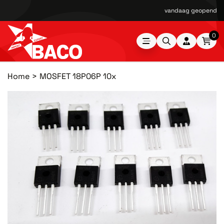
vandaag geopend van
0
Home
MOSFET 18P06P 10x