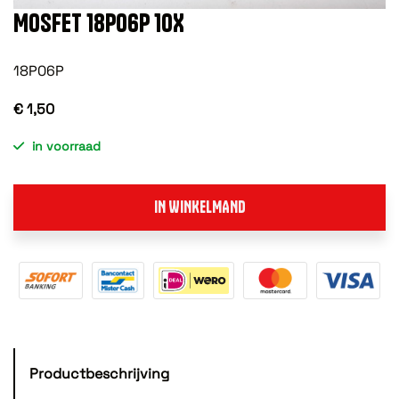
MOSFET 18P06P 10X
18P06P
€ 1,50
in voorraad
IN WINKELMAND
Productbeschrijving