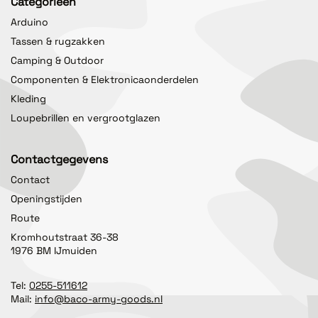
Categorieën
Arduino
Tassen & rugzakken
Camping & Outdoor
Componenten & Elektronicaonderdelen
Kleding
Loupebrillen en vergrootglazen
Contactgegevens
Contact
Openingstijden
Route
Kromhoutstraat 36-38
1976 BM IJmuiden
Tel:
0255-511612
Mail:
info@baco-army-goods.nl