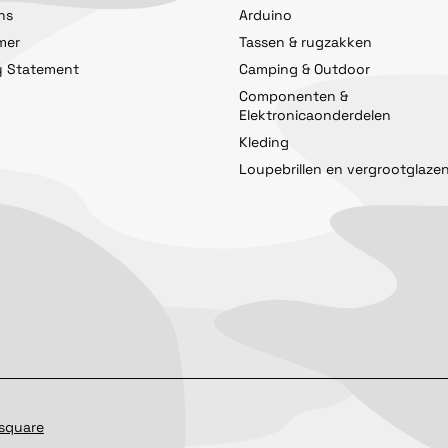
ns
Arduino
imer
Tassen & rugzakken
y Statement
Camping & Outdoor
Componenten &
Elektronicaonderdelen
Kleding
Loupebrillen en vergrootglaze
square