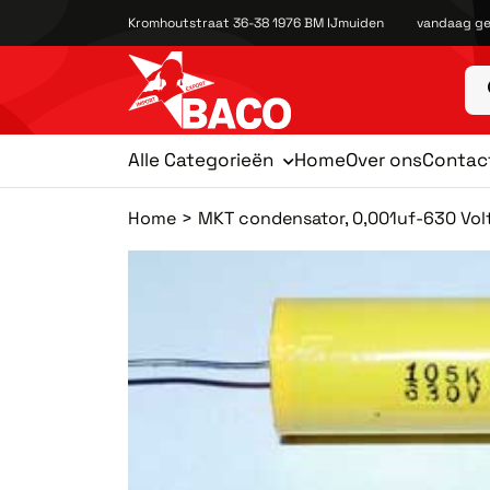
Kromhoutstraat 36-38 1976 BM IJmuiden
vandaag ge
Alle Categorieën
Home
Over ons
Contac
Home
MKT condensator, 0,001uf-630 Vol