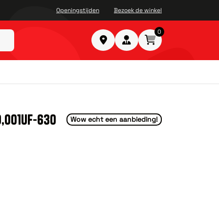
Openingstijden
Bezoek de winkel
0
,001UF-630
Wow echt een aanbieding!