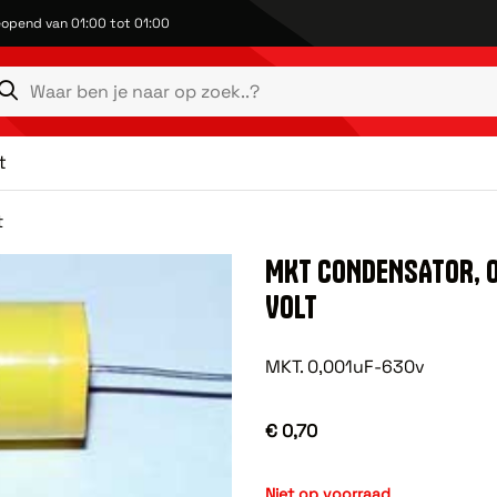
opend van 01:00 tot 01:00
t
t
MKT CONDENSATOR, 0
VOLT
MKT. 0,001uF-630v
€ 0,70
Niet op voorraad