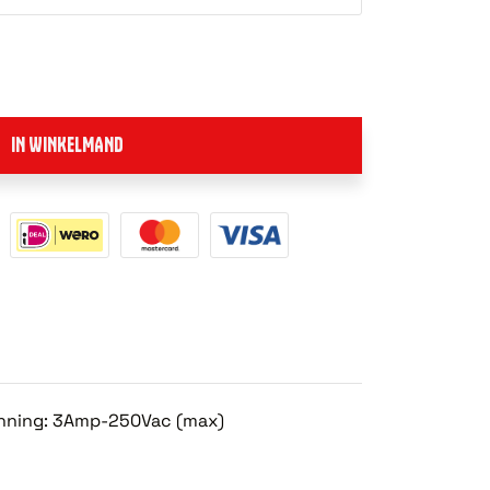
IN WINKELMAND
anning: 3Amp-250Vac (max)