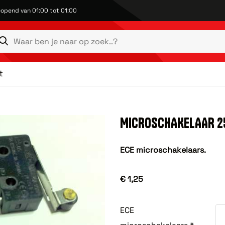
opend van 01:00 tot 01:00
t
MICROSCHAKELAAR 2
ECE microschakelaars.
€ 1,25
ECE