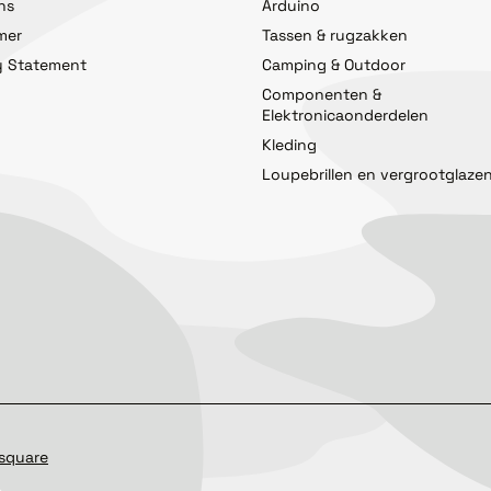
ns
Arduino
imer
Tassen & rugzakken
y Statement
Camping & Outdoor
Componenten &
Elektronicaonderdelen
Kleding
Loupebrillen en vergrootglaze
square