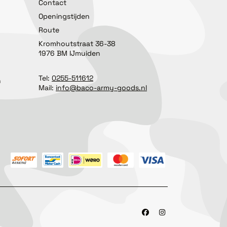
Contact
Openingstijden
Route
Kromhoutstraat 36-38
1976 BM IJmuiden
Tel:
0255-511612
n
Mail:
info@baco-army-goods.nl