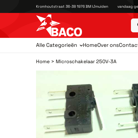
Kromhoutstraat 36-38 1976 BM IJmuiden
vandaag ge
Alle Categorieën
Home
Over ons
Contac
Home
Microschakelaar 250V-3A