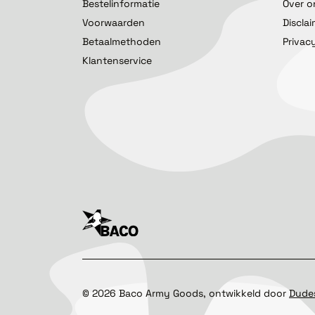
Bestelinformatie
Over o
Voorwaarden
Discla
Betaalmethoden
Privac
Klantenservice
©
2026
Baco Army Goods, ontwikkeld door
Dude