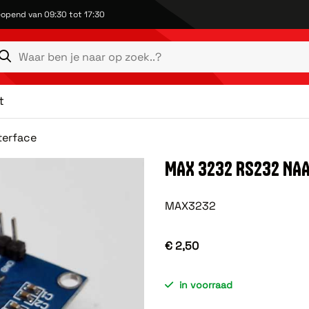
opend van 09:30 tot 17:30
t
terface
MAX 3232 RS232 NAA
MAX3232
€ 2,50
in voorraad