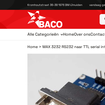
Kromhoutstraat 36-38 1976 BM IJmuiden
vandaag ge
Alle Categorieën
Home
Over ons
Contac
Home
MAX 3232 RS232 naar TTL serial in