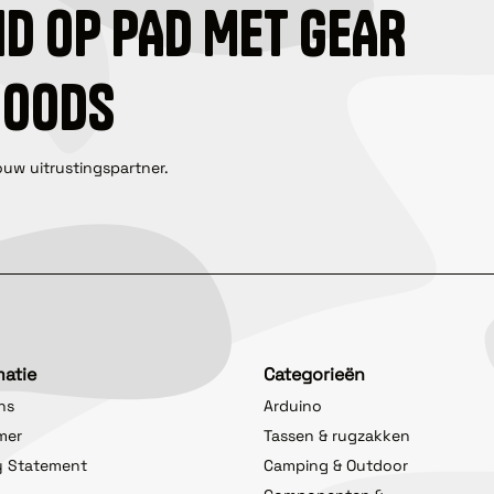
ID OP PAD MET GEAR
GOODS
ouw uitrustingspartner.
matie
Categorieën
ns
Arduino
imer
Tassen & rugzakken
y Statement
Camping & Outdoor