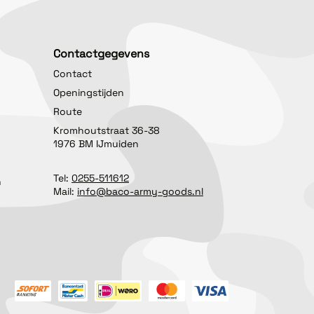
Contactgegevens
Contact
Openingstijden
Route
Kromhoutstraat 36-38
1976 BM IJmuiden
Tel:
0255-511612
n
Mail:
info@baco-army-goods.nl