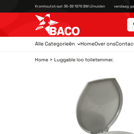
Kromhoutstraat 36-38 1976 BM IJmuiden
vandaag ge
Alle Categorieën
Home
Over ons
Contac
Home
Luggable loo toiletemmer.