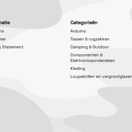
matie
Categorieën
ns
Arduino
imer
Tassen & rugzakken
y Statement
Camping & Outdoor
Componenten &
Elektronicaonderdelen
Kleding
Loupebrillen en vergrootglaze