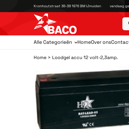
Kromhoutstraat 36-38 1976 BM IJmuiden
vandaag ge
Alle Categorieën
Home
Over ons
Contac
Home
Loodgel accu 12 volt-2,3amp.