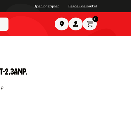
Openingstijden
Bezoek de winkel
0
T-2,3AMP.
mp