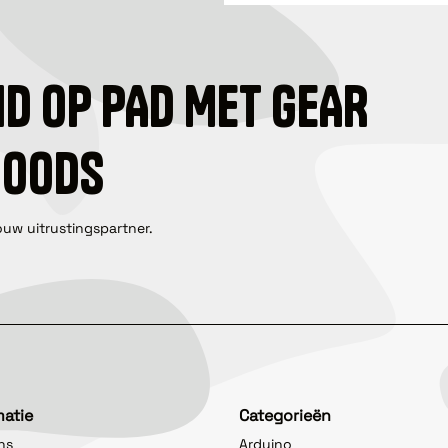
ID OP PAD MET GEAR
GOODS
ouw uitrustingspartner.
matie
Categorieën
ns
Arduino