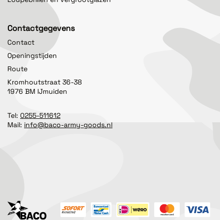
Contactgegevens
Contact
Openingstijden
Route
Kromhoutstraat 36-38
1976 BM IJmuiden
Tel:
0255-511612
Mail:
info@baco-army-goods.nl