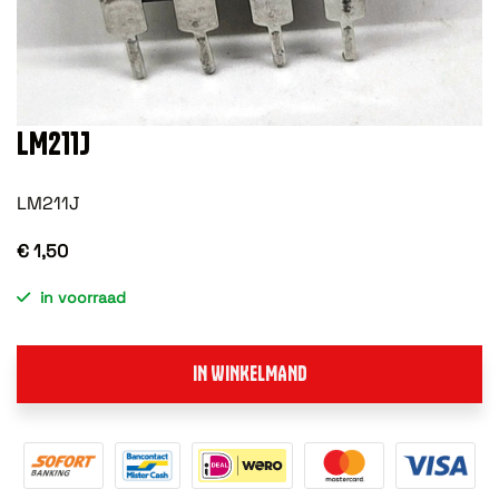
LM211J
LM211J
€ 1,50
in voorraad
IN WINKELMAND