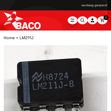
vandaag geopend van
0
Home
LM211J