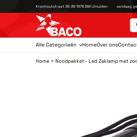
Kromhoutstraat 36-38 1976 BM IJmuiden
vandaag ge
Alle Categorieën
Home
Over ons
Contac
Home
Noodpakket - Led Zaklamp met zo