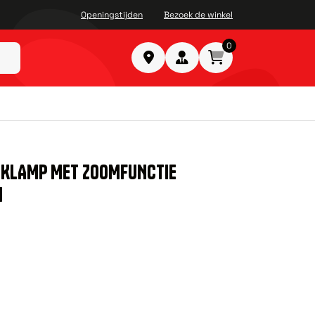
Openingstijden
Bezoek de winkel
0
AKLAMP MET ZOOMFUNCTIE
M