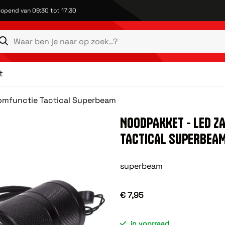
opend van 09:30 tot 17:30
t
omfunctie Tactical Superbeam
NOODPAKKET - LED Z
TACTICAL SUPERBEA
superbeam
€ 7,95
in voorraad