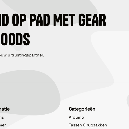
ID OP PAD MET GEAR
GOODS
ouw uitrustingspartner.
matie
Categorieën
ns
Arduino
imer
Tassen & rugzakken