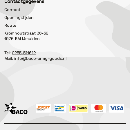
Contactgegevens
Contact
Openingstijden
Route
Kromhoutstraat 36-38
1976 BM IJmuiden
Tel:
0255-511612
Mail:
info@baco-army-goods.nl