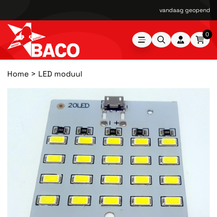
vandaag geopend van
0
Home
LED moduul