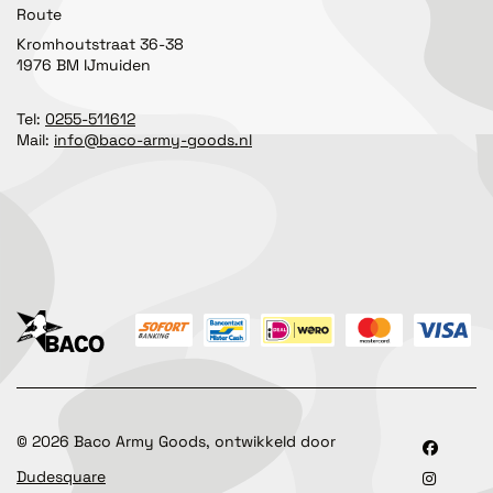
Route
Kromhoutstraat 36-38
1976 BM IJmuiden
Tel:
0255-511612
Mail:
info@baco-army-goods.nl
©
2026
Baco Army Goods, ontwikkeld door
Dudesquare