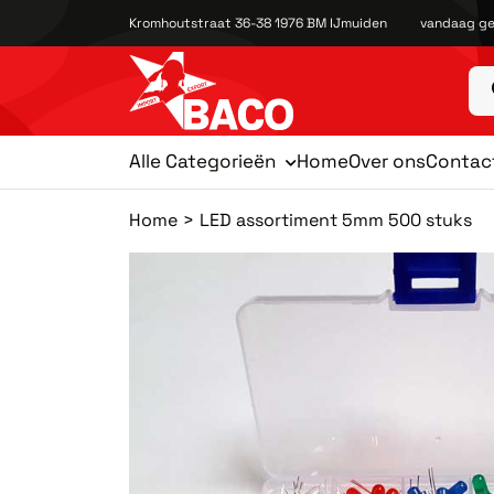
Kromhoutstraat 36-38 1976 BM IJmuiden
vandaag ge
Alle Categorieën
Home
Over ons
Contac
Home
LED assortiment 5mm 500 stuks