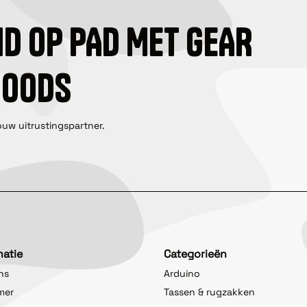
ID OP PAD MET GEAR
GOODS
ouw uitrustingspartner.
matie
Categorieën
ns
Arduino
imer
Tassen & rugzakken