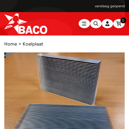
vandaag geopend van
0
Home
Koelplaat