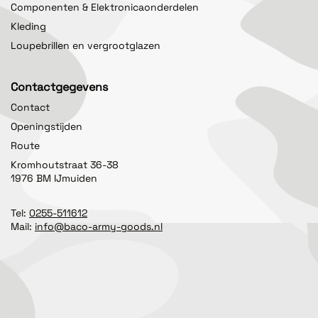
Componenten & Elektronicaonderdelen
Kleding
Loupebrillen en vergrootglazen
Contactgegevens
Contact
Openingstijden
Route
Kromhoutstraat 36-38
1976 BM IJmuiden
Tel:
0255-511612
Mail:
info@baco-army-goods.nl