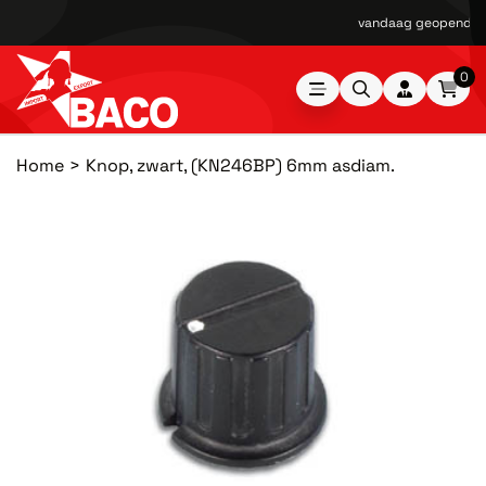
vandaag geopend van
0
Home
Knop, zwart, (KN246BP) 6mm asdiam.