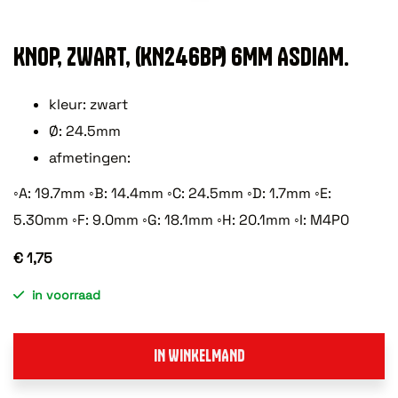
KNOP, ZWART, (KN246BP) 6MM ASDIAM.
kleur: zwart
Ø: 24.5mm
afmetingen:
◦A: 19.7mm ◦B: 14.4mm ◦C: 24.5mm ◦D: 1.7mm ◦E:
5.30mm ◦F: 9.0mm ◦G: 18.1mm ◦H: 20.1mm ◦I: M4P0
€ 1,75
in voorraad
IN WINKELMAND