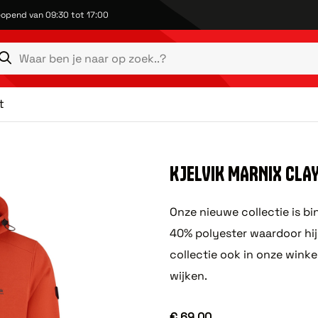
opend van 09:30 tot 17:00
t
KJELVIK MARNIX CLAY 
Onze nieuwe collectie is bi
40% polyester waardoor hij 
collectie ook in onze wink
wijken.
€ 69,00