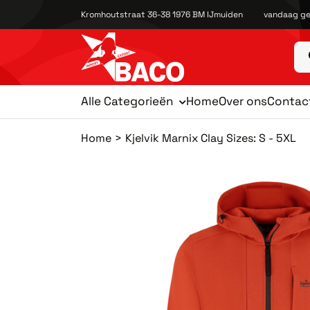
Kromhoutstraat 36-38 1976 BM IJmuiden
vandaag ge
Alle Categorieën
Home
Over ons
Contac
Home
Kjelvik Marnix Clay Sizes: S - 5XL