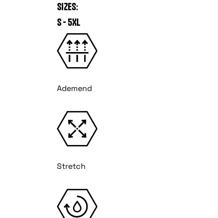
SIZES:
S - 5XL
Ademend
Stretch