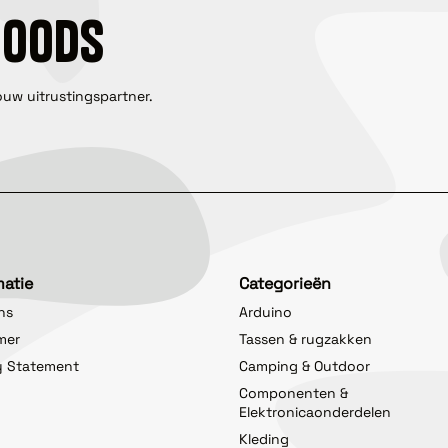
GOODS
ouw uitrustingspartner.
matie
Categorieën
ns
Arduino
imer
Tassen & rugzakken
y Statement
Camping & Outdoor
Componenten &
Elektronicaonderdelen
Kleding