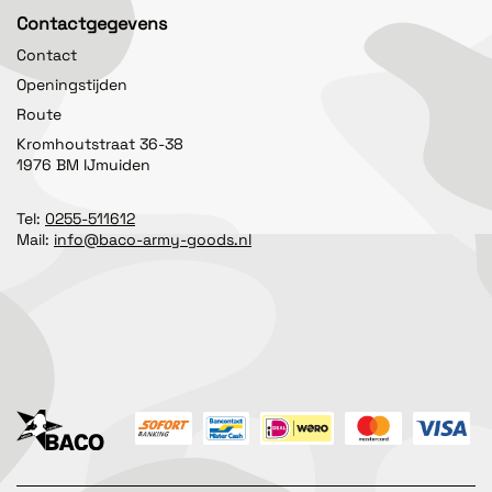
Contactgegevens
Contact
Openingstijden
Route
Kromhoutstraat 36-38
1976 BM IJmuiden
Tel:
0255-511612
Mail:
info@baco-army-goods.nl