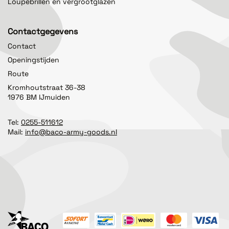
Loupebrillen en vergrootglazen
Contactgegevens
Contact
Openingstijden
Route
Kromhoutstraat 36-38
1976 BM IJmuiden
Tel:
0255-511612
Mail:
info@baco-army-goods.nl