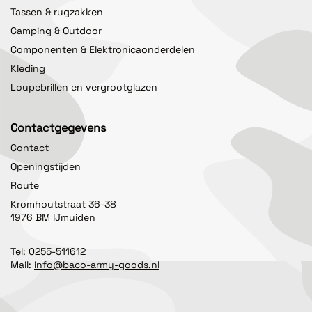
Tassen & rugzakken
Camping & Outdoor
Componenten & Elektronicaonderdelen
Kleding
Loupebrillen en vergrootglazen
Contactgegevens
Contact
Openingstijden
Route
Kromhoutstraat 36-38
1976 BM IJmuiden
Tel:
0255-511612
Mail:
info@baco-army-goods.nl