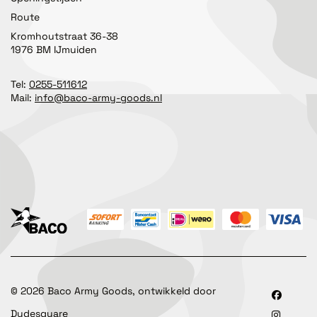
Route
Kromhoutstraat 36-38
1976 BM IJmuiden
Tel:
0255-511612
Mail:
info@baco-army-goods.nl
©
2026
Baco Army Goods, ontwikkeld door
Dudesquare