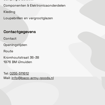
Componenten & Elektronicaonderdelen
Kleding
Loupebrillen en vergrootglazen
Contactgegevens
Contact
Openingstijden
Route
Kromhoutstraat 36-38
1976 BM IJmuiden
Tel:
0255-511612
Mail:
info@baco-army-goods.nl