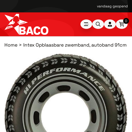
vandaag geopend van
0
Home
Intex Opblaasbare zwemband, autoband 91cm