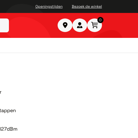
Openingstijden
Bezoek de winkel
0
r
tappen
-127dBm