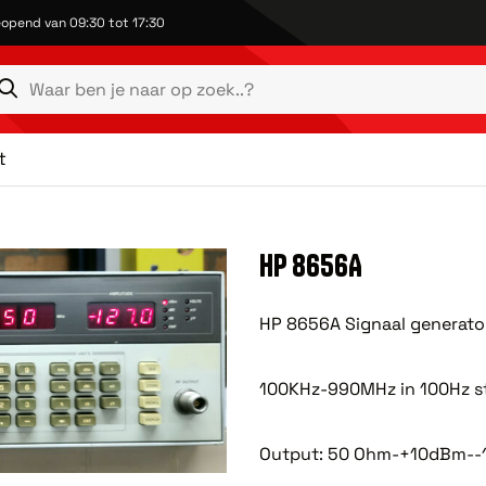
opend van 09:30 tot 17:30
t
HP 8656A
HP 8656A Signaal generato
100KHz-990MHz in 100Hz s
Output: 50 Ohm-+10dBm-