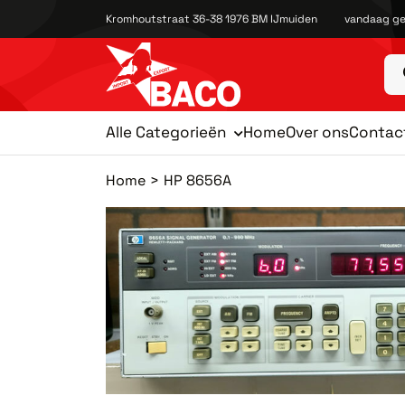
Kromhoutstraat 36-38 1976 BM IJmuiden
vandaag ge
Alle Categorieën
Home
Over ons
Contac
Home
HP 8656A