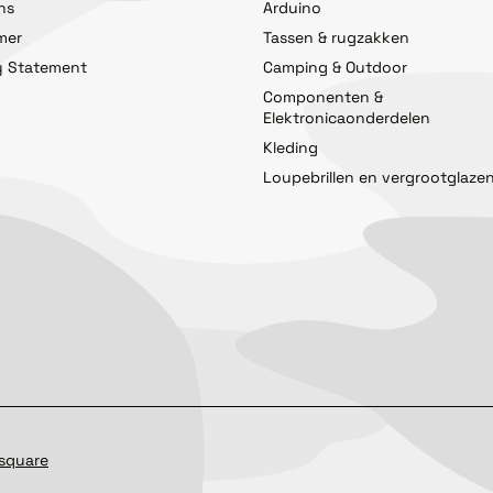
ns
Arduino
imer
Tassen & rugzakken
y Statement
Camping & Outdoor
Componenten &
Elektronicaonderdelen
Kleding
Loupebrillen en vergrootglaze
square