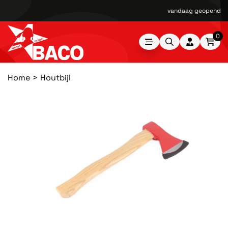
vandaag geopend van
0
Home
Houtbijl